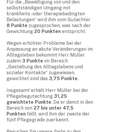
Für die „Bewältigung von und den
selbstständigen Umgang mit
krankheits- oder therapiebedingten
Belastungen“ wird ihm vom Gutachter
8 Punkte
zugesprochen, was nach der
Gewichtung
20 Punkten
entspricht.
Wegen erhöhter Probleme bei der
Anpassung an akute Veränderungen im
Alltagsleben bekommt Herr Müller
zudem
3 Punkte
im Bereich
„Gestaltung des Alltagslebens und
sozialer Kontakte“ zugewiesen,
gewichtet sind das
3,75 Punkte
.
Insgesamt erhält Herr Müller bei der
Pflegebegutachtung
31,25
gewichtete Punkte
. Da er damit in den
Bereich von
27 bis unter 47,5
Punkten
fällt, wird ihm der zweite der
fünf Pflegegrade zuerkannt.
Besuchen Sie unsere Seite zu den